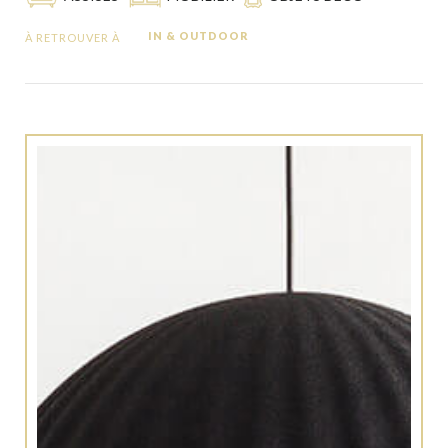
IN & OUTDOOR
À RETROUVER À