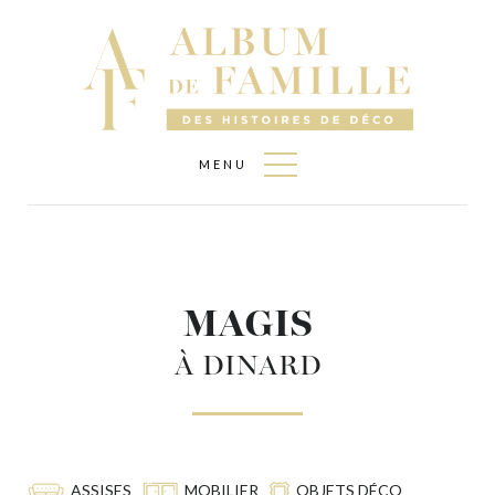
NOS
MARQUES
EDITEURS
DE TISSUS
MEDIAS
PRESSE
NOUS
CONTACTER
MENU
VENTES
PRIVÉES
MAGIS
À DINARD
ASSISES
MOBILIER
OBJETS DÉCO